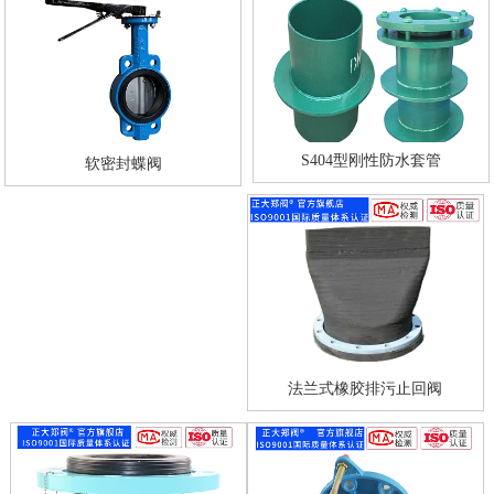
S404型刚性防水套管
软密封蝶阀
法兰式橡胶排污止回阀