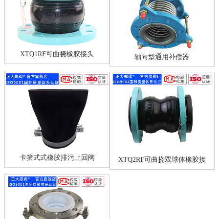
XTQ1RF可曲挠橡胶接头
轴向型通用补偿器
卡箍式式橡胶排污止回阀
XTQ2RF可曲挠双球体橡胶接