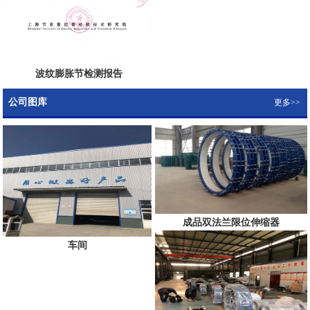
波纹膨胀节检测报告
公司图库
更多>>
成品双法兰限位伸缩器
车间