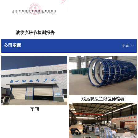
波纹膨胀节检测报告
公司图库
更多>>
成品双法兰限位伸缩器
车间