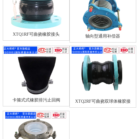
XTQ1RF可曲挠橡胶接头
轴向型通用补偿器
卡箍式式橡胶排污止回阀
XTQ2RF可曲挠双球体橡胶接