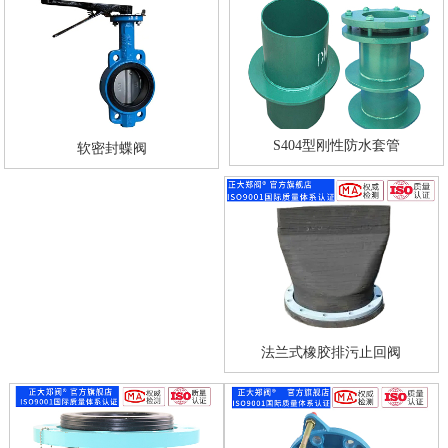
S404型刚性防水套管
软密封蝶阀
法兰式橡胶排污止回阀